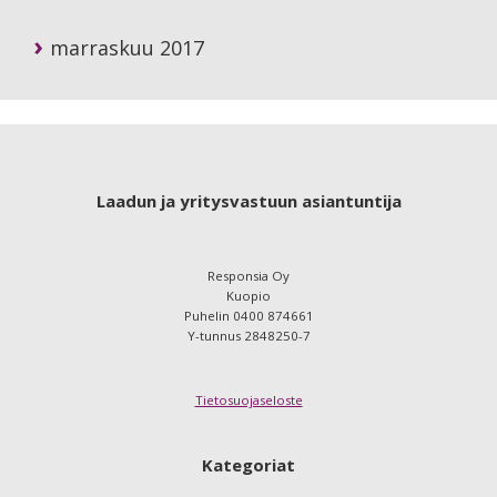
marraskuu 2017
Footer
Laadun ja yritysvastuun asiantuntija
Responsia Oy
Kuopio
Puhelin 0400 874661
Y-tunnus 2848250-7
Tietosuojaseloste
Kategoriat