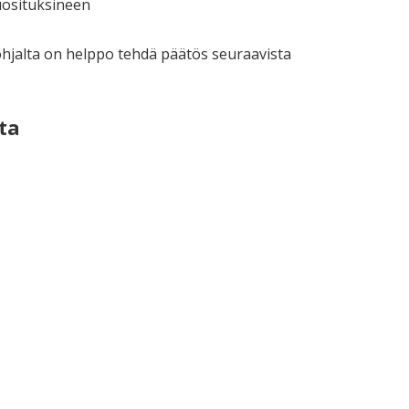
uosituksineen
pohjalta on helppo tehdä päätös seuraavista
ta