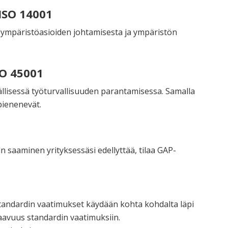
ISO 14001
tä ympäristöasioiden johtamisesta ja ympäristön
SO 45001
mällisessä työturvallisuuden parantamisessa. Samalla
pienenevät.
in saaminen yrityksessäsi edellyttää, tilaa GAP-
standardin vaatimukset käydään kohta kohdalta läpi
taavuus standardin vaatimuksiin.