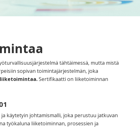
imintaa
 työturvallisuusjärjestelmä tähtäimessä, mutta mistä
rpeisiin sopivan toimintajärjestelmän, joka
liiketoimintaa.
Sertifikaatti on liiketoiminnan
001
ja käytetyin johtamismalli, joka perustuu jatkuvan
na työkaluna liiketoiminnan, prosessien ja