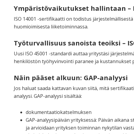
Ympäristövaikutukset hallintaan – 
ISO 14001 -sertifikaatti on todistus järjestelmällises
huomioimisesta liiketoiminnassa.
Työturvallisuus sanoista teoiksi – I
Uusi ISO 45001 -standardi auttaa yritystäsi järjestel
henkilöstön työhyvinvointi paranee ja kustannukset 
Näin pääset alkuun: GAP-analyysi
Jos haluat saada kattavan kuvan siitä, mitä sertifikaat
analyysi. GAP-analyysi sisältää:
dokumentaatiokatselmuksen
GAP-analyysipäivän yrityksessä: Päivän aikana 
ja arvioidaan yrityksen toiminnan nykytilan vas