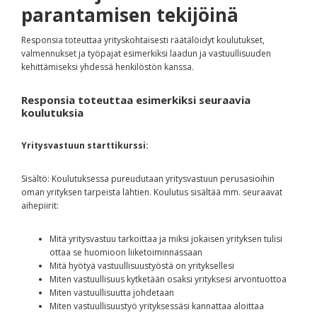
parantamisen tekijöinä
Responsia toteuttaa yrityskohtaisesti räätälöidyt koulutukset,
valmennukset ja työpajat esimerkiksi laadun ja vastuullisuuden
kehittämiseksi yhdessä henkilöstön kanssa.
Responsia toteuttaa esimerkiksi seuraavia
koulutuksia
Yritysvastuun starttikurssi:
Sisältö: Koulutuksessa pureudutaan yritysvastuun perusasioihin
oman yrityksen tarpeista lähtien. Koulutus sisältää mm. seuraavat
aihepiirit:
Mitä yritysvastuu tarkoittaa ja miksi jokaisen yrityksen tulisi
ottaa se huomioon liiketoiminnassaan
Mitä hyötyä vastuullisuustyöstä on yrityksellesi
Miten vastuullisuus kytketään osaksi yrityksesi arvontuottoa
Miten vastuullisuutta johdetaan
Miten vastuullisuustyö yrityksessäsi kannattaa aloittaa