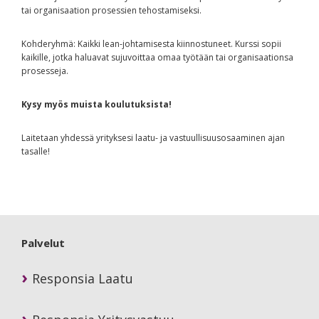
tai organisaation prosessien tehostamiseksi.
Kohderyhmä: Kaikki lean-johtamisesta kiinnostuneet. Kurssi sopii
kaikille, jotka haluavat sujuvoittaa omaa työtään tai organisaationsa
prosesseja.
Kysy myös muista koulutuksista!
Laitetaan yhdessä yrityksesi laatu- ja vastuullisuusosaaminen ajan
tasalle!
Primary
Sidebar
Palvelut
Responsia Laatu