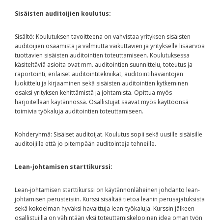
Sisäisten auditoijien koulutus:
Sisältö: Koulutuksen tavoitteena on vahvistaa yrityksen sisäisten
auditoijien osaamista ja valmiutta vaikuttavien ja yritykselle lisäarvoa
tuottavien sisäisten auditointien toteuttamiseen. Koulutuksessa
käsiteltäviä asioita ovat mm. auditointien suunnittelu, toteutus ja
raportointi, erilaiset auditointitekniikat, auditointihavaintojen
luokittelu ja kirjaaminen sekä sisäisten auditointien kytkeminen
osaksi yrityksen kehittämistä ja johtamista. Opittua myös
harjoitellaan käytännössä. Osallistujat saavat myös käyttöönsä
toimivia työkaluja auditointien toteuttamiseen.
Kohderyhmä: Sisäiset auditoijat. Koulutus sopii sekä uusille sisäisille
auditoijille että jo pitempään auditointeja tehneille.
Lean-johtamisen starttikurssi:
Lean-johtamisen starttikurssi on käytännönläheinen johdanto lean-
johtamisen perusteisiin. Kurssi sisältää tietoa leanin perusajatuksista
sekä kokoelman hyväksi havaittuja lean-työkaluja. Kurssin jälkeen
osallistujilla on vähintään yksi toteuttamiskelpoinen idea oman työn