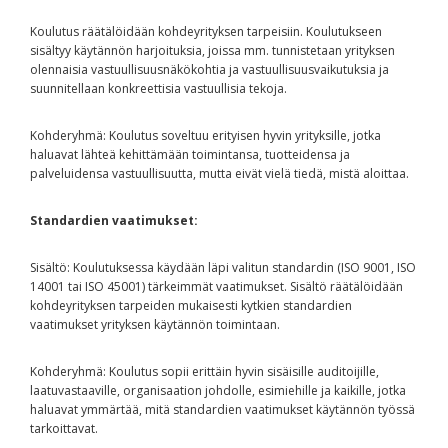
Koulutus räätälöidään kohdeyrityksen tarpeisiin. Koulutukseen
sisältyy käytännön harjoituksia, joissa mm. tunnistetaan yrityksen
olennaisia vastuullisuusnäkökohtia ja vastuullisuusvaikutuksia ja
suunnitellaan konkreettisia vastuullisia tekoja.
Kohderyhmä: Koulutus soveltuu erityisen hyvin yrityksille, jotka
haluavat lähteä kehittämään toimintansa, tuotteidensa ja
palveluidensa vastuullisuutta, mutta eivät vielä tiedä, mistä aloittaa.
Standardien vaatimukset:
Sisältö: Koulutuksessa käydään läpi valitun standardin (ISO 9001, ISO
14001 tai ISO 45001) tärkeimmät vaatimukset. Sisältö räätälöidään
kohdeyrityksen tarpeiden mukaisesti kytkien standardien
vaatimukset yrityksen käytännön toimintaan.
Kohderyhmä: Koulutus sopii erittäin hyvin sisäisille auditoijille,
laatuvastaaville, organisaation johdolle, esimiehille ja kaikille, jotka
haluavat ymmärtää, mitä standardien vaatimukset käytännön työssä
tarkoittavat.