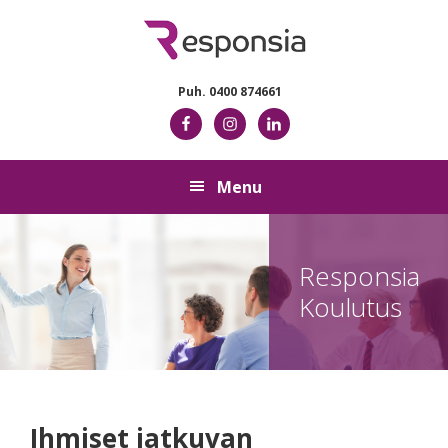
Skip
Skip
Skip
Skip
to
to
to
to
primary
main
primary
footer
navigation
content
sidebar
Puh. 0400 874661
Menu
Responsia
Koulutus
Ihmiset jatkuvan