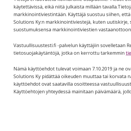
käytettävissä, eikä niitä julkaista millään tavalla.Tie
markkinointiviestintään. Käyttäjä suostuu siihen, ett
Solutions Ky:n markkinointiviestejä, kuten uutiskirje,
suostumuksensa markkinointiviestien vastaanottoon u
Vastuullisuustesti.fi -palvelun käyttäjiin sovelletaan 
tietosuojakäytäntöjä, jotka on kerrottu tarkemmin
ti
Nämä käyttöehdot tulevat voimaan 7.10.2019 ja ne ova
Solutions Ky pidättää oikeuden muuttaa tai korvata n
käyttöehdot ovat saatavilla osoitteessa vastuullisuuste
Käyttöehtojen yhteydessä mainitaan päivämäärä, joll