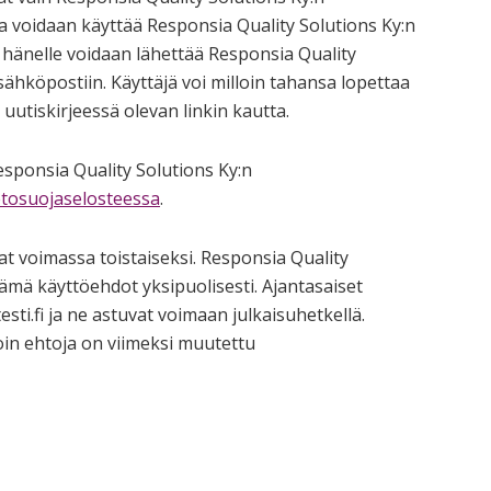
toja voidaan käyttää Responsia Quality Solutions Ky:n
ä hänelle voidaan lähettää Responsia Quality
 sähköpostiin. Käyttäjä voi milloin tahansa lopettaa
utiskirjeessä olevan linkin kautta.
Responsia Quality Solutions Ky:n
etosuojaselosteessa
.
t voimassa toistaiseksi. Responsia Quality
ämä käyttöehdot yksipuolisesti. Ajantasaiset
sti.fi ja ne astuvat voimaan julkaisuhetkellä.
oin ehtoja on viimeksi muutettu