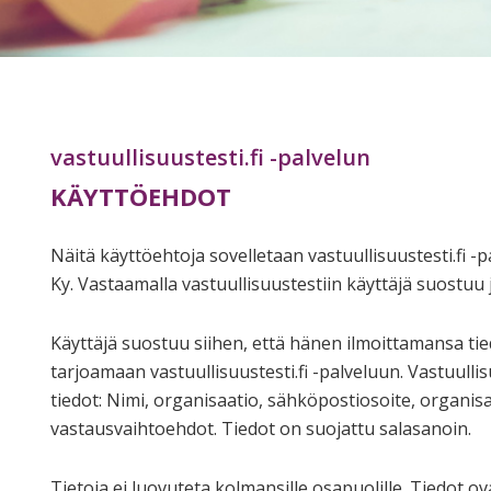
vastuullisuustesti.fi -palvelun
KÄYTTÖEHDOT
Näitä käyttöehtoja sovelletaan vastuullisuustesti.fi -p
Ky. Vastaamalla vastuullisuustestiin käyttäjä suostuu 
Käyttäjä suostuu siihen, että hänen ilmoittamansa tie
tarjoamaan vastuullisuustesti.fi -palveluun. Vastuullis
tiedot: Nimi, organisaatio, sähköpostiosoite, organisaa
vastausvaihtoehdot. Tiedot on suojattu salasanoin.
Tietoja ei luovuteta kolmansille osapuolille. Tiedot o