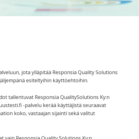
alveluun, jota ylläpitää Responsia Quality Solutions
jäljempänä esiteltyihin käyttöehtoihin.
dot tallentuvat Responsia QualitySolutions Ky:n
uustesti.fi -palvelu kerää käyttäjistä seuraavat
tion koko, vastaajan sijainti sekä valitut
vat vain Responsia Quality Solutions Ky:n