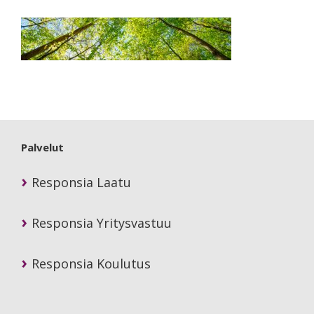
Primary
Sidebar
Palvelut
Responsia Laatu
Responsia Yritysvastuu
Responsia Koulutus