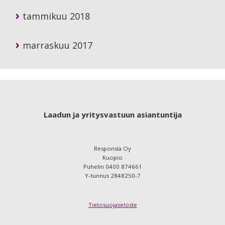
tammikuu 2018
marraskuu 2017
Footer
Laadun ja yritysvastuun asiantuntija
Responsia Oy
Kuopio
Puhelin 0400 874661
Y-tunnus 2848250-7
Tietosuojaseloste