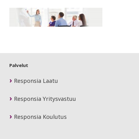
Primary
Sidebar
Palvelut
Responsia Laatu
Responsia Yritysvastuu
Responsia Koulutus