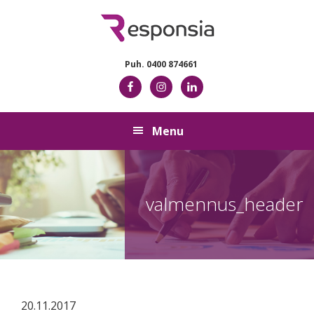
Skip
Skip
Skip
Skip
to
to
to
to
primary
main
primary
footer
navigation
content
sidebar
Puh. 0400 874661
Menu
valmennus_header
20.11.2017