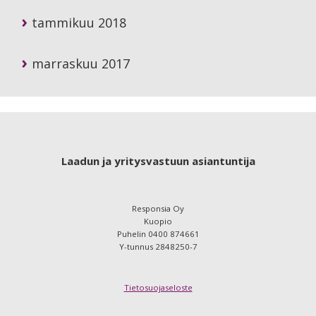
tammikuu 2018
marraskuu 2017
Footer
Laadun ja yritysvastuun asiantuntija
Responsia Oy
Kuopio
Puhelin 0400 874661
Y-tunnus 2848250-7
Tietosuojaseloste